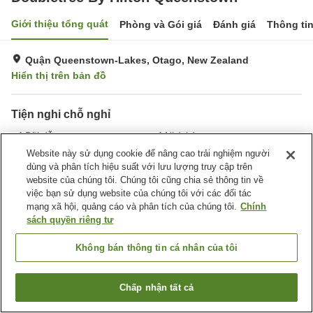
Giới thiệu tổng quát
Phòng và Gói giá
Đánh giá
Thông ti
Quận Queenstown-Lakes, Otago, New Zealand
Hiển thị trên bản đồ
Tiện nghi chỗ nghỉ
Bãi đỗ xe
Nhà hàng
Bar
Hoàn toàn không hút thuốc
Website này sử dụng cookie để nâng cao trải nghiệm người
dùng và phân tích hiệu suất với lưu lượng truy cập trên
website của chúng tôi. Chúng tôi cũng chia sẻ thông tin về
Trang chủ
New Zealand
Otago
Quận Queenstown-Lakes
việc bạn sử dụng website của chúng tôi với các đối tác
Doubletree By Hilton Queenstown
mạng xã hội, quảng cáo và phân tích của chúng tôi.
Chính
sách quyền riêng tư
Không bán thông tin cá nhân của tôi
Chấp nhận tất cả
Tìm phòng trống