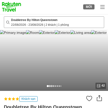
to
MỚI
top
page
Doubletree By Hilton Queenstown
22/08/2026
-
23/08/2026
|
2 khách
|
1 phòng
42
Khách sạn
Doubletree By Hilton Queenstown