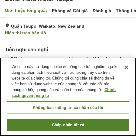
Giới thiệu tổng quát
Phòng và Gói giá
Đánh giá
Thông ti
Quận Taupo, Waikato, New Zealand
Hiển thị trên bản đồ
Tiện nghi chỗ nghỉ
Bãi đỗ xe
Hoàn toàn không hút thuốc
Giặt ủi
Website này sử dụng cookie để nâng cao trải nghiệm người
dùng và phân tích hiệu suất với lưu lượng truy cập trên
website của chúng tôi. Chúng tôi cũng chia sẻ thông tin về
Trang chủ
New Zealand
Waikato
Quận Taupo
việc bạn sử dụng website của chúng tôi với các đối tác
Bella Vista Motel Taupo
mạng xã hội, quảng cáo và phân tích của chúng tôi.
Chính
sách quyền riêng tư
Không bán thông tin cá nhân của tôi
Chấp nhận tất cả
Tìm phòng trống