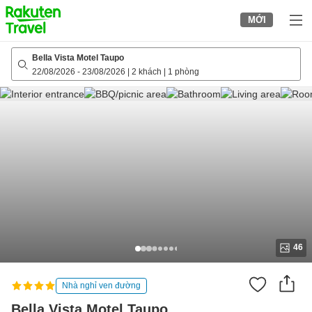
to
MỚI
top
page
Bella Vista Motel Taupo
22/08/2026
-
23/08/2026
|
2 khách
|
1 phòng
46
Nhà nghỉ ven đường
Bella Vista Motel Taupo