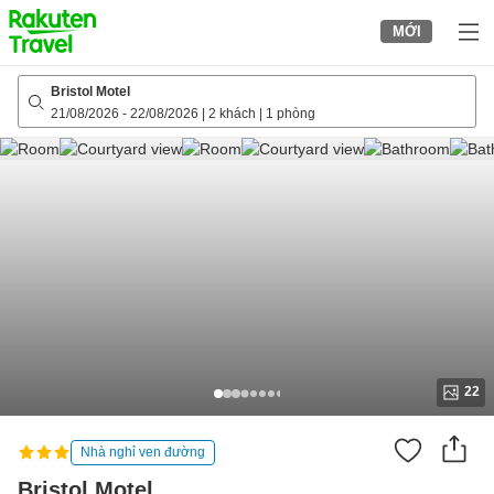
to
MỚI
top
page
Bristol Motel
21/08/2026
-
22/08/2026
|
2 khách
|
1 phòng
22
Nhà nghỉ ven đường
Bristol Motel