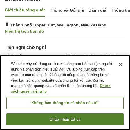
Giới thiệu tổng quát
Phòng và Gói giá
Đánh giá
Thông ti
Thành phố Upper Hutt, Wellington, New Zealand
Hiển thị trên bản đồ
Tiện nghi chỗ nghỉ
Bãi đỗ xe
Hoàn toàn không hút thuốc
Giặt ủi
Website này sử dụng cookie để nâng cao trải nghiệm người
dùng và phân tích hiệu suất với lưu lượng truy cập trên
website của chúng tôi. Chúng tôi cũng chia sẻ thông tin về
Trang chủ
New Zealand
Wellington
Thành phố Upper Hutt
việc bạn sử dụng website của chúng tôi với các đối tác
Bristol Motel
mạng xã hội, quảng cáo và phân tích của chúng tôi.
Chính
sách quyền riêng tư
Không bán thông tin cá nhân của tôi
Chấp nhận tất cả
Tìm phòng trống