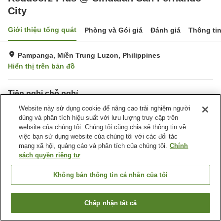
City
Giới thiệu tổng quát
Phòng và Gói giá
Đánh giá
Thông ti
Pampanga, Miền Trung Luzon, Philippines
Hiển thị trên bản đồ
Tiện nghi chỗ nghỉ
Wi-Fi
Website này sử dụng cookie để nâng cao trải nghiệm người
Nhà hàng
dùng và phân tích hiệu suất với lưu lượng truy cập trên
website của chúng tôi. Chúng tôi cũng chia sẻ thông tin về
Trang chủ
Philippines
Miền Trung Luzon
Pampanga
việc bạn sử dụng website của chúng tôi với các đối tác
Reddoorz Plus @ Sindalan San Fernando City
mạng xã hội, quảng cáo và phân tích của chúng tôi.
Chính
sách quyền riêng tư
Không bán thông tin cá nhân của tôi
Chấp nhận tất cả
Tìm phòng trống