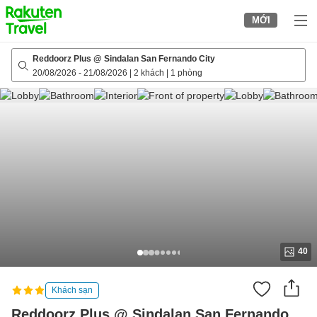
to
MỚI
top
page
Reddoorz Plus @ Sindalan San Fernando City
20/08/2026
-
21/08/2026
|
2 khách
|
1 phòng
40
Khách sạn
Reddoorz Plus @ Sindalan San Fernando