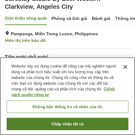
Clarkview, Angeles City
Giới thiệu tổng quát
Phòng và Gói giá
Đánh giá
Thông ti
Pampanga, Miền Trung Luzon, Philippines
Hiển thị trên bản đồ
Tiện nghi chỗ nghỉ
Wi-Fi
Website này sử dụng cookie để nâng cao trải nghiệm người
Phòng tập gym
dùng và phân tích hiệu suất với lưu lượng truy cập trên
Hồ bơi
Hoàn toàn không hút thuốc
website của chúng tôi. Chúng tôi cũng chia sẻ thông tin về
việc bạn sử dụng website của chúng tôi với các đối tác
Trang chủ
Philippines
Miền Trung Luzon
Pampanga
mạng xã hội, quảng cáo và phân tích của chúng tôi.
Chính
Surestay Studio By Best Western Clarkview, Angeles City
sách quyền riêng tư
Không bán thông tin cá nhân của tôi
Chấp nhận tất cả
Tìm phòng trống