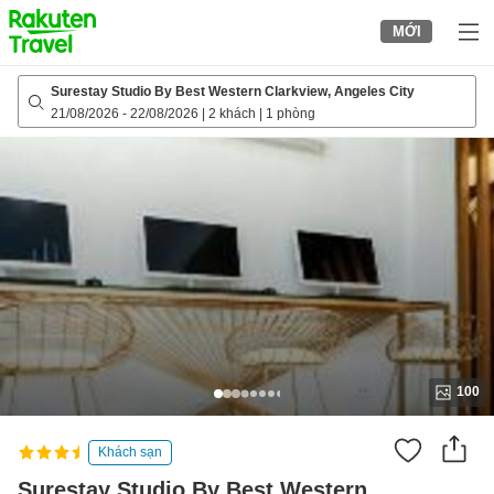
to
MỚI
top
page
Surestay Studio By Best Western Clarkview, Angeles City
21/08/2026
-
22/08/2026
|
2 khách
|
1 phòng
100
Khách sạn
Surestay Studio By Best Western