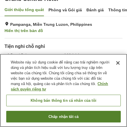
Giới thiệu tổng quát
Phòng và Gói giá
Đánh giá
Thông ti
Pampanga, Miền Trung Luzon, Philippines
Hiển thị trên bản đồ
Tiện nghi chỗ nghỉ
Spa / Salon
Nhà hàng
Bar
Hoàn toàn không hút thuốc
Website này sử dụng cookie để nâng cao trải nghiệm người
dùng và phân tích hiệu suất với lưu lượng truy cập trên
website của chúng tôi. Chúng tôi cũng chia sẻ thông tin về
Trang chủ
Philippines
Miền Trung Luzon
Pampanga
việc bạn sử dụng website của chúng tôi với các đối tác
Grand Central Hotel
mạng xã hội, quảng cáo và phân tích của chúng tôi.
Chính
sách quyền riêng tư
Không bán thông tin cá nhân của tôi
Chấp nhận tất cả
Tìm phòng trống