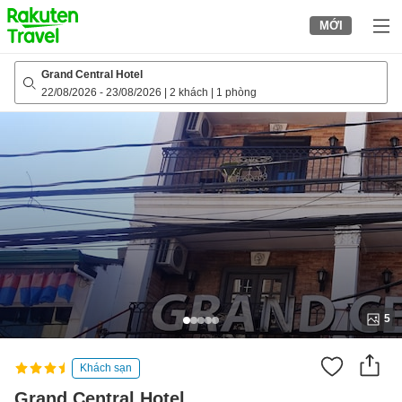
to
MỚI
top
page
Grand Central Hotel
22/08/2026
-
23/08/2026
|
2 khách
|
1 phòng
5
Khách sạn
Grand Central Hotel