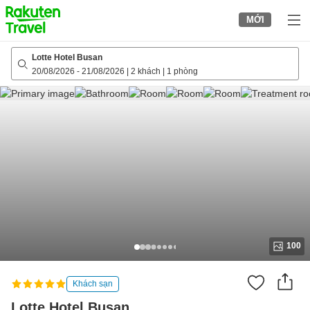
to
MỚI
top
page
Lotte Hotel Busan
20/08/2026
-
21/08/2026
|
2 khách
|
1 phòng
100
Khách sạn
Lotte Hotel Busan