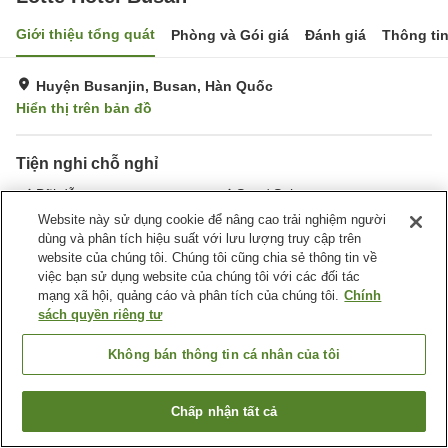
Giới thiệu tổng quát
Phòng và Gói giá
Đánh giá
Thông ti
Huyện Busanjin, Busan, Hàn Quốc
Hiển thị trên bản đồ
Tiện nghi chỗ nghỉ
Bãi đỗ xe
Spa / Salon
Nhà hàng
Bar
Website này sử dụng cookie để nâng cao trải nghiệm người
dùng và phân tích hiệu suất với lưu lượng truy cập trên
website của chúng tôi. Chúng tôi cũng chia sẻ thông tin về
Trang chủ
Hàn Quốc
Busan
Huyện Busanjin
Busanjin-gu
việc bạn sử dụng website của chúng tôi với các đối tác
Lotte Hotel Busan
mạng xã hội, quảng cáo và phân tích của chúng tôi.
Chính
sách quyền riêng tư
Không bán thông tin cá nhân của tôi
Chấp nhận tất cả
Tìm phòng trống