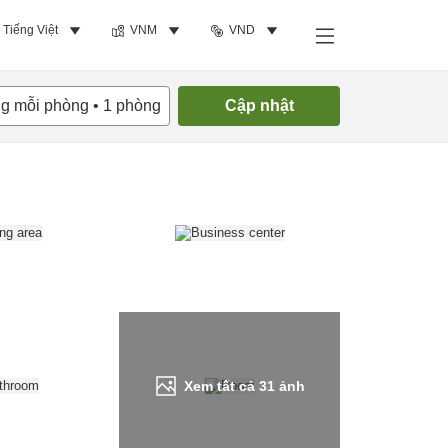
Tiếng Việt
VNM
VND
Tìm phòng trống
ng mỗi phòng
•
1
phòng
Cập nhật
Xem tất cả
31
ảnh