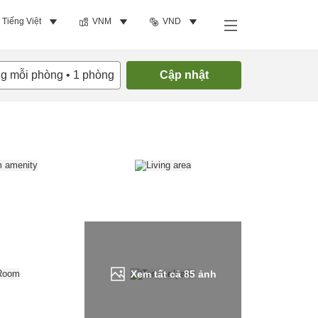
Tiếng Việt
VNM
VND
Tìm phòng trống
ng mỗi phòng
•
1
phòng
Cập nhật
Xem tất cả
85
ảnh