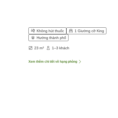
Không hút thuốc
1 Giường cỡ King
Hướng thành phố
23 m²
1–3 khách
Xem thêm chi tiết về hạng phòng