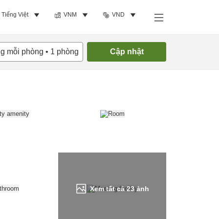
Tiếng Việt
VNM
VND
Tìm phòng trống
ng mỗi phòng
•
1
phòng
Cập nhật
Xem tất cả
23
ảnh