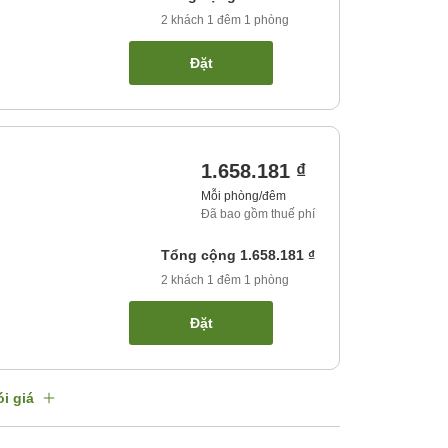
2
khách
1
đêm
1
phòng
Đặt
1.658.181 ₫
Mỗi phòng/đêm
Đã bao gồm thuế phí
Tổng cộng
1.658.181 ₫
2
khách
1
đêm
1
phòng
Đặt
i giá