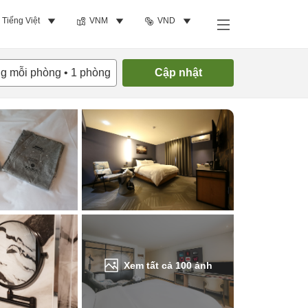
Tiếng Việt
VNM
VND
Tìm phòng trống
ng mỗi phòng
•
1
phòng
Cập nhật
Xem tất cả
100
ảnh