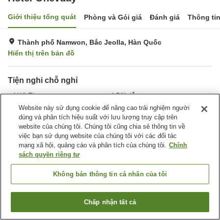
Giới thiệu tổng quát
Phòng và Gói giá
Đánh giá
Thông ti
Thành phố Namwon, Bắc Jeolla, Hàn Quốc
Hiển thị trên bản đồ
Tiện nghi chỗ nghỉ
Wi-Fi
Bãi đỗ xe
Nhà hàng
Hoàn toàn không hút thuốc
Website này sử dụng cookie để nâng cao trải nghiệm người
dùng và phân tích hiệu suất với lưu lượng truy cập trên
website của chúng tôi. Chúng tôi cũng chia sẻ thông tin về
Trang chủ
Hàn Quốc
Bắc Jeolla
Thành phố Namwon
việc bạn sử dụng website của chúng tôi với các đối tác
Hotel Ohevday
mạng xã hội, quảng cáo và phân tích của chúng tôi.
Chính
sách quyền riêng tư
Không bán thông tin cá nhân của tôi
Chấp nhận tất cả
Tìm phòng trống