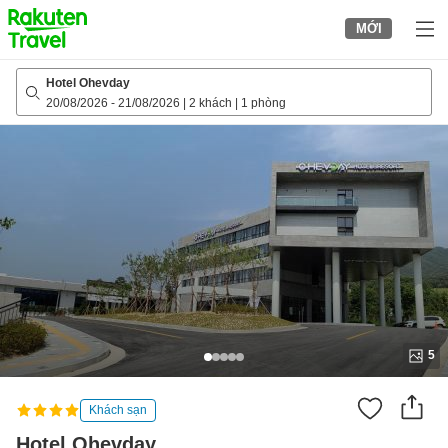
to
MỚI
top
page
Hotel Ohevday
20/08/2026
-
21/08/2026
|
2 khách
|
1 phòng
5
Khách sạn
Hotel Ohevday