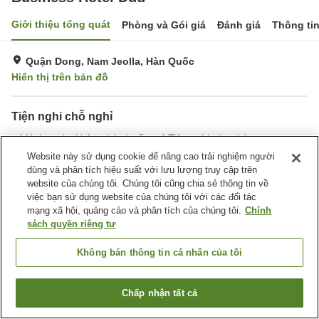
Giới thiệu tổng quát
Phòng và Gói giá
Đánh giá
Thông ti
Quận Dong, Nam Jeolla, Hàn Quốc
Hiển thị trên bản đồ
Tiện nghi chỗ nghỉ
Hoàn toàn không hút thuốc
Tiện nghi văn phòng
Website này sử dụng cookie để nâng cao trải nghiệm người
dùng và phân tích hiệu suất với lưu lượng truy cập trên
Trang chủ
Hàn Quốc
Nam Jeolla
Quận Dong
website của chúng tôi. Chúng tôi cũng chia sẻ thông tin về
Business Hotel Duu
việc bạn sử dụng website của chúng tôi với các đối tác
mạng xã hội, quảng cáo và phân tích của chúng tôi.
Chính
sách quyền riêng tư
Không bán thông tin cá nhân của tôi
Chấp nhận tất cả
Tìm phòng trống