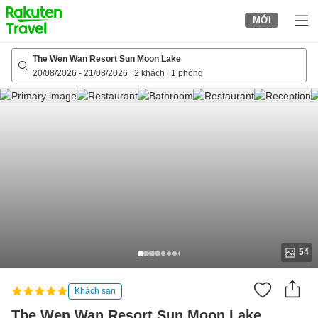
to
MỚI
top
page
The Wen Wan Resort Sun Moon Lake
20/08/2026
-
21/08/2026
|
2 khách
|
1 phòng
54
Khách sạn
The Wen Wan Resort Sun Moon Lake