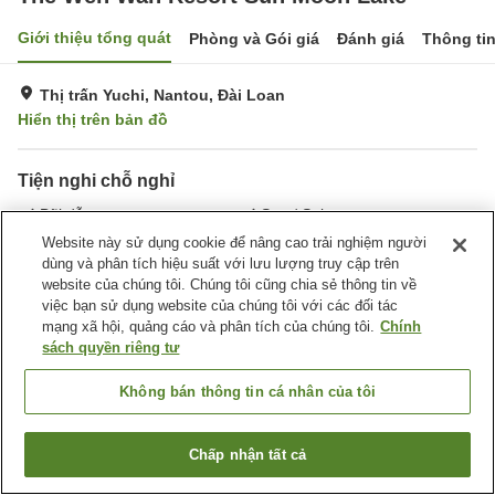
Giới thiệu tổng quát
Phòng và Gói giá
Đánh giá
Thông ti
Thị trấn Yuchi, Nantou, Đài Loan
Hiển thị trên bản đồ
Tiện nghi chỗ nghỉ
Bãi đỗ xe
Spa / Salon
Nhà hàng
Hoàn toàn không hút thuốc
Website này sử dụng cookie để nâng cao trải nghiệm người
dùng và phân tích hiệu suất với lưu lượng truy cập trên
website của chúng tôi. Chúng tôi cũng chia sẻ thông tin về
Trang chủ
Đài Loan
Nantou
Thị trấn Yuchi
việc bạn sử dụng website của chúng tôi với các đối tác
The Wen Wan Resort Sun Moon Lake
mạng xã hội, quảng cáo và phân tích của chúng tôi.
Chính
sách quyền riêng tư
Không bán thông tin cá nhân của tôi
Chấp nhận tất cả
Tìm phòng trống