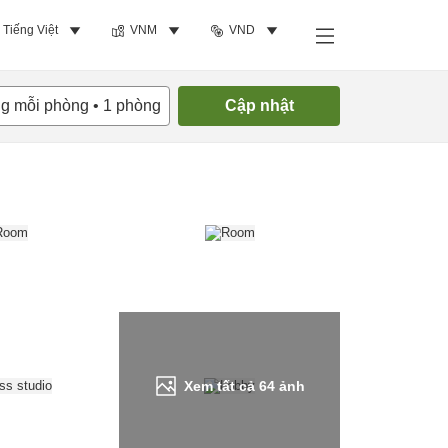
Tiếng Việt
VNM
VND
Tìm phòng trống
ng mỗi phòng
•
1
phòng
Cập nhật
Xem tất cả
64
ảnh