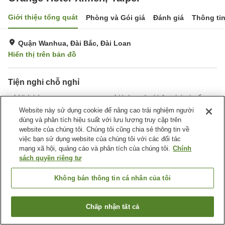
Giới thiệu tổng quát
Phòng và Gói giá
Đánh giá
Thông ti
Quận Wanhua, Đài Bắc, Đài Loan
Hiển thị trên bản đồ
Tiện nghi chỗ nghỉ
Nhà hàng
Hoàn toàn không hút thuốc
Giặt ủi
Website này sử dụng cookie để nâng cao trải nghiệm người
dùng và phân tích hiệu suất với lưu lượng truy cập trên
website của chúng tôi. Chúng tôi cũng chia sẻ thông tin về
Trang chủ
Đài Loan
Đài Bắc
Quận Wanhua
Xinqi Village
việc bạn sử dụng website của chúng tôi với các đối tác
Orange Hotel-Ximen, Taipei
mạng xã hội, quảng cáo và phân tích của chúng tôi.
Chính
sách quyền riêng tư
Không bán thông tin cá nhân của tôi
Chấp nhận tất cả
Tìm phòng trống