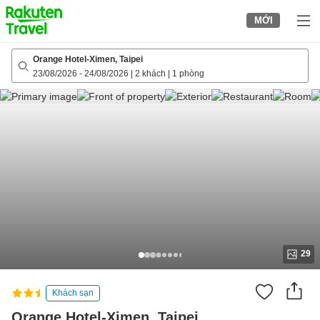
to
MỚI
top
page
Orange Hotel-Ximen, Taipei
23/08/2026
-
24/08/2026
|
2 khách
|
1 phòng
29
Khách sạn
Orange Hotel-Ximen, Taipei