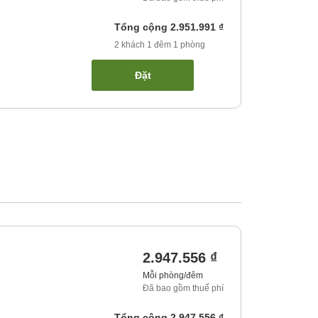
Tổng cộng
2.951.991 ₫
2
khách
1
đêm
1
phòng
Đặt
2.947.556 ₫
Mỗi phòng/đêm
Đã bao gồm thuế phí
Tổng cộng
2.947.556 ₫