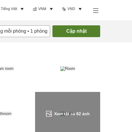
Tiếng Việt
VNM
VND
Tìm phòng trống
ng mỗi phòng
•
1
phòng
Cập nhật
Xem tất cả
82
ảnh