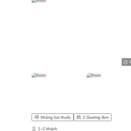
1
Không hút thuốc
2 Giường đơn
1–2 khách