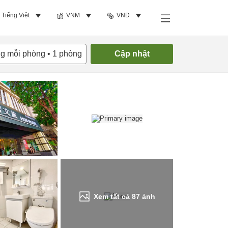
Tiếng Việt
VNM
VND
Tìm phòng trống
ng mỗi phòng
•
1
phòng
Cập nhật
Xem tất cả
87
ảnh