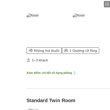
Không hút thuốc
1 Giường cỡ King
1–3 khách
Xem thêm chi tiết về hạng phòng
Standard Twin Room