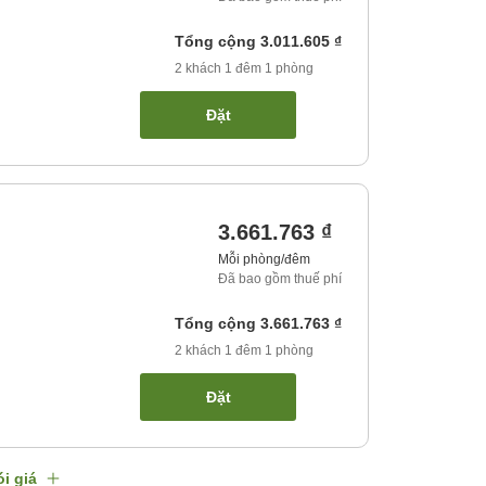
Tổng cộng
3.011.605 ₫
2
khách
1
đêm
1
phòng
Đặt
3.661.763 ₫
Mỗi phòng/đêm
Đã bao gồm thuế phí
Tổng cộng
3.661.763 ₫
2
khách
1
đêm
1
phòng
Đặt
i giá