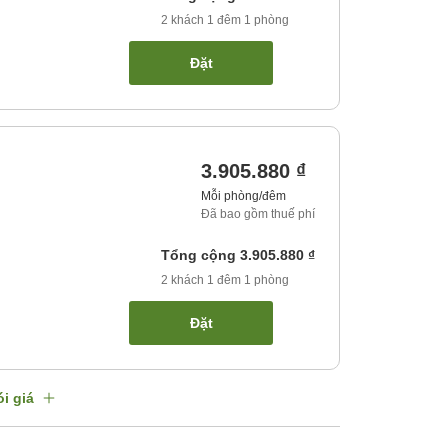
2
khách
1
đêm
1
phòng
Đặt
3.905.880 ₫
Mỗi phòng/đêm
Đã bao gồm thuế phí
Tổng cộng
3.905.880 ₫
2
khách
1
đêm
1
phòng
Đặt
i giá