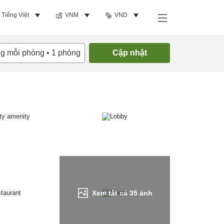
Tiếng Việt
VNM
VND
Tìm phòng trống
ng mỗi phòng
•
1
phòng
Cập nhật
Xem tất cả
35
ảnh