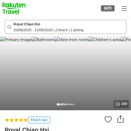
to
MỚI
top
page
Royal Chiao Hsi
20/08/2026
-
21/08/2026
|
2 khách
|
1 phòng
100
Khách sạn
Royal Chiao Hsi