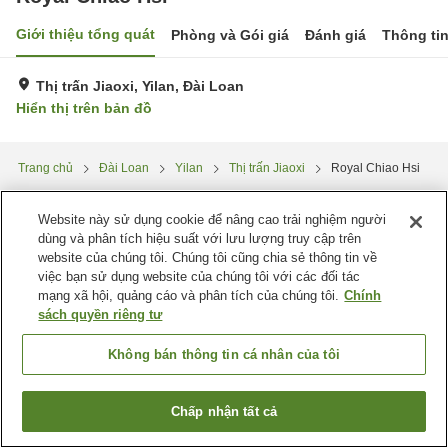
Giới thiệu tổng quát
Phòng và Gói giá
Đánh giá
Thông ti
Thị trấn Jiaoxi, Yilan, Đài Loan
Hiển thị trên bản đồ
Trang chủ
Đài Loan
Yilan
Thị trấn Jiaoxi
Royal Chiao Hsi
Website này sử dụng cookie để nâng cao trải nghiệm người
dùng và phân tích hiệu suất với lưu lượng truy cập trên
website của chúng tôi. Chúng tôi cũng chia sẻ thông tin về
việc bạn sử dụng website của chúng tôi với các đối tác
mạng xã hội, quảng cáo và phân tích của chúng tôi.
Chính
sách quyền riêng tư
Không bán thông tin cá nhân của tôi
Chấp nhận tất cả
Tìm phòng trống