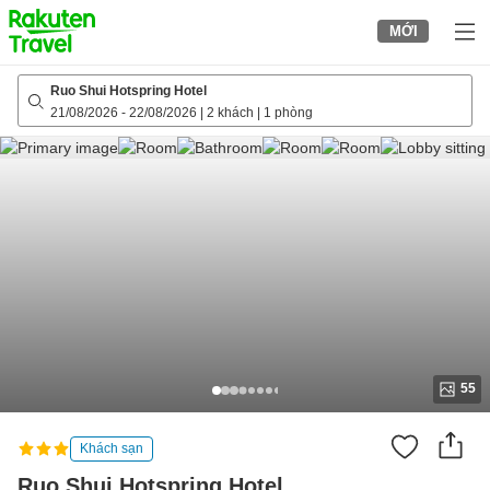
to
MỚI
top
page
Ruo Shui Hotspring Hotel
21/08/2026
-
22/08/2026
|
2 khách
|
1 phòng
55
Khách sạn
Ruo Shui Hotspring Hotel