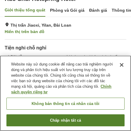
Giới thiệu tổng quát
Phòng và Gói giá
Đánh giá
Thông ti
Thị trấn Jiaoxi, Yilan, Đài Loan
Hiển thị trên bản đồ
Tiện nghi chỗ nghỉ
Bãi đỗ xe
Hoàn toàn không hút thuốc
Website này sử dụng cookie để nâng cao trải nghiệm người
dùng và phân tích hiệu suất với lưu lượng truy cập trên
Trang chủ
Đài Loan
Yilan
Thị trấn Jiaoxi
website của chúng tôi. Chúng tôi cũng chia sẻ thông tin về
Ruo Shui Hotspring Hotel
việc bạn sử dụng website của chúng tôi với các đối tác
mạng xã hội, quảng cáo và phân tích của chúng tôi.
Chính
sách quyền riêng tư
Không bán thông tin cá nhân của tôi
Chấp nhận tất cả
Tìm phòng trống