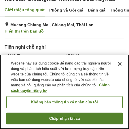
Giới thiệu tổng quát
Phòng và Gói giá
Đánh giá
Thông ti
Mueang Chiang Mai, Chiang Mai, Thái Lan
Hiển thị trên bản đồ
Tiện nghi chỗ nghỉ
Wi-Fi
Bãi đỗ xe
Spa / Salon
Phòng tập gym
Website này sử dụng cookie để nâng cao trải nghiệm người
dùng và phân tích hiệu suất với lưu lượng truy cập trên
website của chúng tôi. Chúng tôi cũng chia sẻ thông tin về
Trang chủ
Thái Lan
Chiang Mai
Mueang Chiang Mai
việc bạn sử dụng website của chúng tôi với các đối tác
Novotel Chiangmai Nimman Journeyhub
mạng xã hội, quảng cáo và phân tích của chúng tôi.
Chính
sách quyền riêng tư
Không bán thông tin cá nhân của tôi
Chấp nhận tất cả
Tìm phòng trống