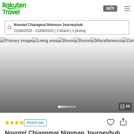
to
MỚI
top
page
Novotel Chiangmai Nimman Journeyhub
22/08/2026
-
23/08/2026
|
2 khách
|
1 phòng
66
Khách sạn
Novotel Chiangmai Nimman Journeyhub