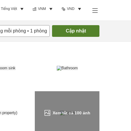
Tiếng Việt
VNM
VND
Tìm phòng trống
ng mỗi phòng
•
1
phòng
Cập nhật
Xem tất cả
100
ảnh