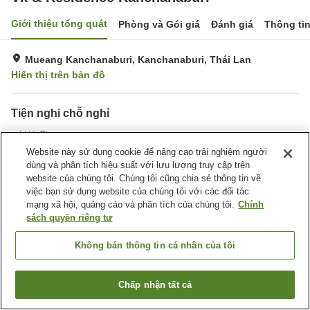
Giới thiệu tổng quát
Phòng và Gói giá
Đánh giá
Thông ti
Mueang Kanchanaburi, Kanchanaburi, Thái Lan
Hiển thị trên bản đồ
Tiện nghi chỗ nghỉ
Wi-Fi
Website này sử dụng cookie để nâng cao trải nghiệm người
dùng và phân tích hiệu suất với lưu lượng truy cập trên
Trang chủ
Thái Lan
Kanchanaburi
Mueang Kanchanaburi
website của chúng tôi. Chúng tôi cũng chia sẻ thông tin về
Vk & Residence Kanchanaburi
việc bạn sử dụng website của chúng tôi với các đối tác
mạng xã hội, quảng cáo và phân tích của chúng tôi.
Chính
sách quyền riêng tư
Không bán thông tin cá nhân của tôi
Chấp nhận tất cả
Tìm phòng trống