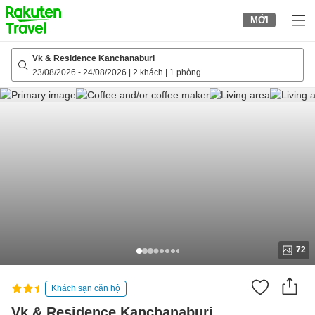
to
MỚI
top
page
Vk & Residence Kanchanaburi
23/08/2026
-
24/08/2026
|
2 khách
|
1 phòng
72
Khách sạn căn hộ
Vk & Residence Kanchanaburi