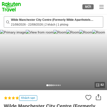
to
MỚI
top
page
Wilde Manchester City Centre (Formerly Wilde Aparthotels
Manchester St. Peters Square)
21/08/2026
-
22/08/2026
|
2 khách
|
1 phòng
82
Khách sạn
Wilde Manchester City Centre (Formerly