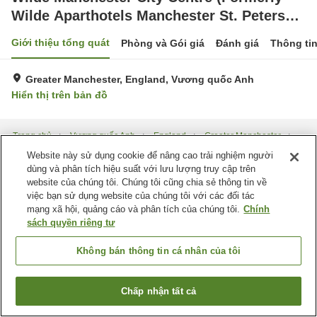
Wilde Aparthotels Manchester St. Peters
Square)
Giới thiệu tổng quát
Phòng và Gói giá
Đánh giá
Thông ti
Greater Manchester, England, Vương quốc Anh
Hiển thị trên bản đồ
Trang chủ
Vương quốc Anh
England
Greater Manchester
Wilde Manchester City Centre (Formerly Wilde Aparthotels Manchester St.
Website này sử dụng cookie để nâng cao trải nghiệm người
Peters Square)
dùng và phân tích hiệu suất với lưu lượng truy cập trên
website của chúng tôi. Chúng tôi cũng chia sẻ thông tin về
việc bạn sử dụng website của chúng tôi với các đối tác
mạng xã hội, quảng cáo và phân tích của chúng tôi.
Chính
sách quyền riêng tư
Không bán thông tin cá nhân của tôi
Chấp nhận tất cả
Tìm phòng trống