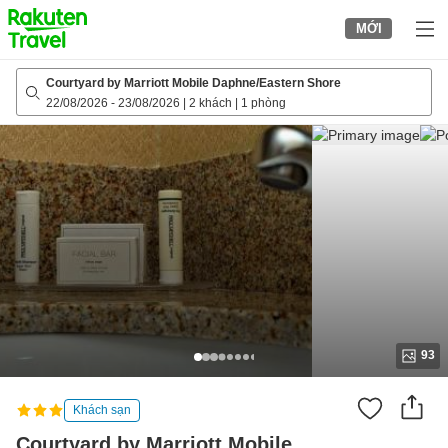
to
MỚI
top
page
Courtyard by Marriott Mobile Daphne/Eastern Shore
22/08/2026
-
23/08/2026
|
2 khách
|
1 phòng
93
Khách sạn
Courtyard by Marriott Mobile