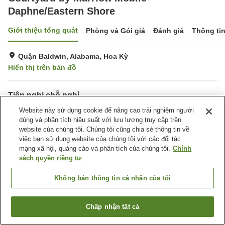
Daphne/Eastern Shore
Giới thiệu tổng quát
Phòng và Gói giá
Đánh giá
Thông ti
Quận Baldwin, Alabama, Hoa Kỳ
Hiển thị trên bản đồ
Tiện nghi chỗ nghỉ
Bãi đỗ xe
Website này sử dụng cookie để nâng cao trải nghiệm người
Nhà hàng
dùng và phân tích hiệu suất với lưu lượng truy cập trên
Bar
Hoàn toàn không hút thuốc
website của chúng tôi. Chúng tôi cũng chia sẻ thông tin về
việc bạn sử dụng website của chúng tôi với các đối tác
Trang chủ
Hoa Kỳ
Alabama
Quận Baldwin
mạng xã hội, quảng cáo và phân tích của chúng tôi.
Chính
Courtyard by Marriott Mobile Daphne/Eastern Shore
sách quyền riêng tư
Không bán thông tin cá nhân của tôi
Chấp nhận tất cả
Tìm phòng trống