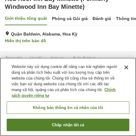
Windwood Inn Bay Minette)
Giới thiệu tổng quát
Phòng và Gói giá
Đánh giá
Thông ti
Quận Baldwin, Alabama, Hoa Kỳ
Hiển thị trên bản đồ
Trang chủ
Hoa Kỳ
Alabama
Quận Baldwin
Red Roof Inn Bay Minette (Formerly Windwood Inn Bay Minette)
Website này sử dụng cookie để nâng cao trải nghiệm người
dùng và phân tích hiệu suất với lưu lượng truy cập trên
website của chúng tôi. Chúng tôi cũng chia sẻ thông tin về
việc bạn sử dụng website của chúng tôi với các đối tác
mạng xã hội, quảng cáo và phân tích của chúng tôi.
Chính
sách quyền riêng tư
Không bán thông tin cá nhân của tôi
Chấp nhận tất cả
Tìm phòng trống