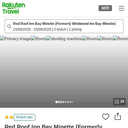
to
MỚI
top
page
Red Roof Inn Bay Minette (Formerly Windwood Inn Bay Minette)
24/08/2026
-
25/08/2026
|
2 khách
|
1 phòng
28
Khách sạn
Red Roof Inn Bay Minette (Formerly