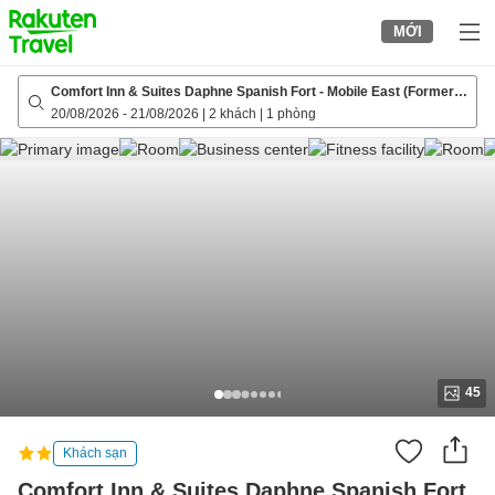
to
MỚI
top
page
Comfort Inn & Suites Daphne Spanish Fort - Mobile East (Formerly
Comfort Inn & Suites Mobile)
20/08/2026
-
21/08/2026
|
2 khách
|
1 phòng
45
Khách sạn
Comfort Inn & Suites Daphne Spanish Fort