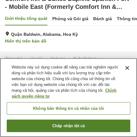
- Mobile East (Formerly Comfort Inn &
Suites Mobile)
Giới thiệu tổng quát
Phòng và Gói giá
Đánh giá
Thông ti
Quận Baldwin, Alabama, Hoa Kỳ
Hiển thị trên bản đồ
Trang chủ
Hoa Kỳ
Alabama
Quận Baldwin
Comfort Inn & Suites Daphne Spanish Fort - Mobile East (Formerly Comfort
Website này sử dụng cookie để nâng cao trải nghiệm người
Inn & Suites Mobile)
dùng và phân tích hiệu suất với lưu lượng truy cập trên
website của chúng tôi. Chúng tôi cũng chia sẻ thông tin về
việc bạn sử dụng website của chúng tôi với các đối tác
mạng xã hội, quảng cáo và phân tích của chúng tôi.
Chính
sách quyền riêng tư
Không bán thông tin cá nhân của tôi
Chấp nhận tất cả
Tìm phòng trống