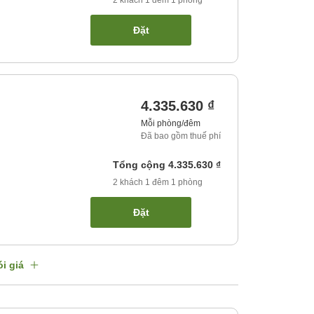
2
khách
1
đêm
1
phòng
Đặt
4.335.630 ₫
Mỗi phòng/đêm
Đã bao gồm thuế phí
Tổng cộng
4.335.630 ₫
2
khách
1
đêm
1
phòng
Đặt
i giá