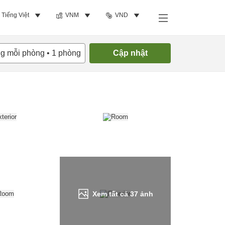
Tiếng Việt
VNM
VND
Tìm phòng trống
ng mỗi phòng
•
1
phòng
Cập nhật
Xem tất cả
37
ảnh