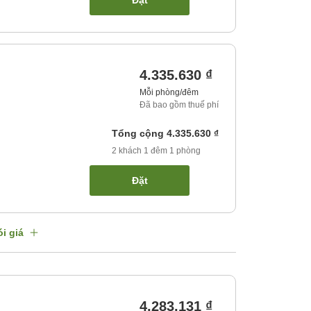
Đặt
4.335.630 ₫
Mỗi phòng/đêm
Đã bao gồm thuế phí
Tổng cộng
4.335.630 ₫
2
khách
1
đêm
1
phòng
Đặt
i giá
4.283.131 ₫