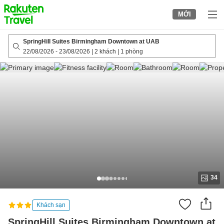
to
MỚI
top
page
SpringHill Suites Birmingham Downtown at UAB
22/08/2026
-
23/08/2026
|
2 khách
|
1 phòng
34
Khách sạn
SpringHill Suites Birmingham Downtown at