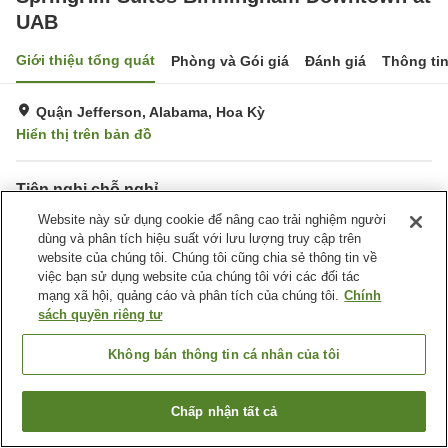
UAB
Giới thiệu tổng quát
Phòng và Gói giá
Đánh giá
Thông ti
Quận Jefferson, Alabama, Hoa Kỳ
Hiển thị trên bản đồ
Tiện nghi chỗ nghỉ
Bar
Website này sử dụng cookie để nâng cao trải nghiệm người
Hoàn toàn không hút thuốc
dùng và phân tích hiệu suất với lưu lượng truy cập trên
Tiện nghi văn phòng
Nhà thi đấu
website của chúng tôi. Chúng tôi cũng chia sẻ thông tin về
việc bạn sử dụng website của chúng tôi với các đối tác
Trang chủ
Hoa Kỳ
Alabama
Quận Jefferson
mạng xã hội, quảng cáo và phân tích của chúng tôi.
Chính
SpringHill Suites Birmingham Downtown at UAB
sách quyền riêng tư
Không bán thông tin cá nhân của tôi
Chấp nhận tất cả
Tìm phòng trống