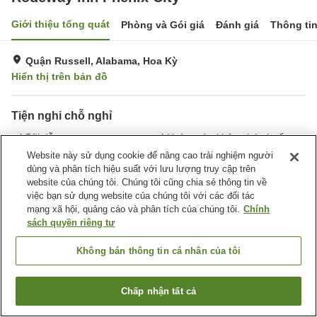
Giới thiệu tổng quát
Phòng và Gói giá
Đánh giá
Thông ti
Quận Russell, Alabama, Hoa Kỳ
Hiển thị trên bản đồ
Tiện nghi chỗ nghỉ
Bãi đỗ xe
Hoàn toàn không hút thuốc
Giặt ủi
Hồ bơi ngoài trời
Website này sử dụng cookie để nâng cao trải nghiệm người
dùng và phân tích hiệu suất với lưu lượng truy cập trên
website của chúng tôi. Chúng tôi cũng chia sẻ thông tin về
Trang chủ
Hoa Kỳ
Alabama
Quận Russell
việc bạn sử dụng website của chúng tôi với các đối tác
Rodeway Inn Phenix City
mạng xã hội, quảng cáo và phân tích của chúng tôi.
Chính
sách quyền riêng tư
Không bán thông tin cá nhân của tôi
Chấp nhận tất cả
Tìm phòng trống