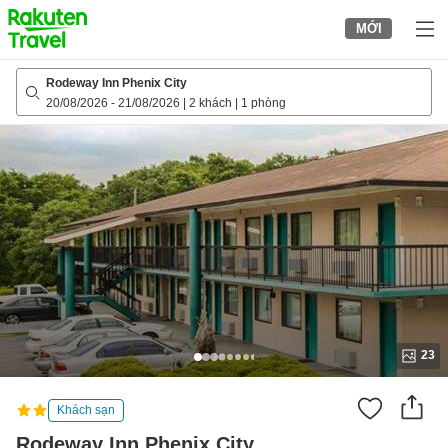
to
MỚI
top
page
Rodeway Inn Phenix City
20/08/2026
-
21/08/2026
|
2 khách
|
1 phòng
23
Khách sạn
Rodeway Inn Phenix City