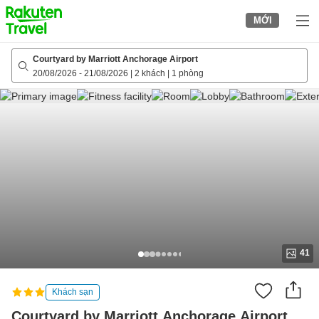
to
MỚI
top
page
Courtyard by Marriott Anchorage Airport
20/08/2026
-
21/08/2026
|
2 khách
|
1 phòng
41
Khách sạn
Courtyard by Marriott Anchorage Airport