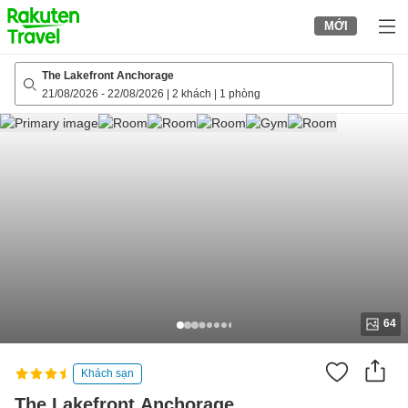
to
MỚI
top
page
The Lakefront Anchorage
21/08/2026
-
22/08/2026
|
2 khách
|
1 phòng
64
Khách sạn
The Lakefront Anchorage