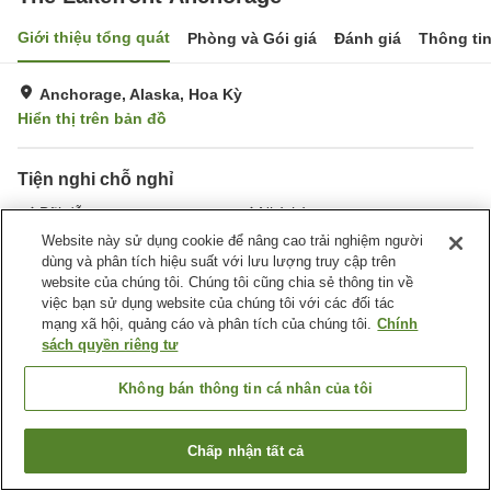
Giới thiệu tổng quát
Phòng và Gói giá
Đánh giá
Thông ti
Anchorage, Alaska, Hoa Kỳ
Hiển thị trên bản đồ
Tiện nghi chỗ nghỉ
Bãi đỗ xe
Nhà hàng
Bar
Giặt ủi
Website này sử dụng cookie để nâng cao trải nghiệm người
dùng và phân tích hiệu suất với lưu lượng truy cập trên
website của chúng tôi. Chúng tôi cũng chia sẻ thông tin về
Trang chủ
Hoa Kỳ
Alaska
Anchorage
việc bạn sử dụng website của chúng tôi với các đối tác
The Lakefront Anchorage
mạng xã hội, quảng cáo và phân tích của chúng tôi.
Chính
sách quyền riêng tư
Không bán thông tin cá nhân của tôi
Chấp nhận tất cả
Tìm phòng trống