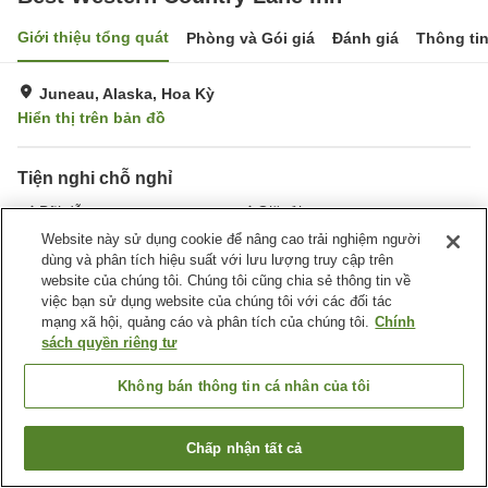
Giới thiệu tổng quát
Phòng và Gói giá
Đánh giá
Thông ti
Juneau, Alaska, Hoa Kỳ
Hiển thị trên bản đồ
Tiện nghi chỗ nghỉ
Bãi đỗ xe
Giặt ủi
Hồ bơi ngoài trời
Website này sử dụng cookie để nâng cao trải nghiệm người
dùng và phân tích hiệu suất với lưu lượng truy cập trên
website của chúng tôi. Chúng tôi cũng chia sẻ thông tin về
Trang chủ
Hoa Kỳ
Alaska
Juneau
việc bạn sử dụng website của chúng tôi với các đối tác
Best Western Country Lane Inn
mạng xã hội, quảng cáo và phân tích của chúng tôi.
Chính
sách quyền riêng tư
Không bán thông tin cá nhân của tôi
Chấp nhận tất cả
Tìm phòng trống