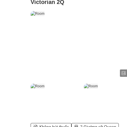
Victorian 2Q
Không hút thuốc
2 Giường cỡ Queen