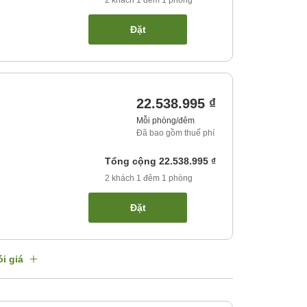
2
khách
1
đêm
1
phòng
Đặt
22.538.995 ₫
Mỗi phòng/đêm
Đã bao gồm thuế phí
Tổng cộng
22.538.995 ₫
2
khách
1
đêm
1
phòng
Đặt
i giá