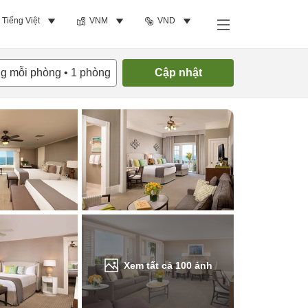
Tiếng Việt
VNM
VND
Tìm phòng trống
ng mỗi phòng
•
1
phòng
Cập nhật
Xem tất cả
100
ảnh