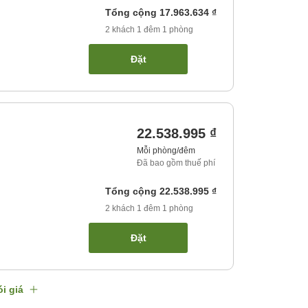
Tổng cộng
17.963.634 ₫
2
khách
1
đêm
1
phòng
Đặt
22.538.995 ₫
Mỗi phòng/đêm
Đã bao gồm thuế phí
Tổng cộng
22.538.995 ₫
2
khách
1
đêm
1
phòng
Đặt
i giá