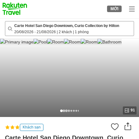
to
MỚI
top
page
Carte Hotel San Diego Downtown, Curio Collection by Hilton
20/08/2026
-
21/08/2026
|
2 khách
|
1 phòng
91
Khách sạn
Carte Hotel San Diego Downtown, Curio