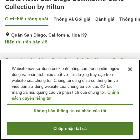
Collection by Hilton
Giới thiệu tổng quát
Phòng và Gói giá
Đánh giá
Thông ti
Quận San Diego, California, Hoa Kỳ
Hiển thị trên bản đồ
Trang chủ
Hoa Kỳ
California
Quận San Diego
San Diego
Carte Hotel San Diego Downtown, Curio Collection by Hilton
Website này sử dụng cookie để nâng cao trải nghiệm người
dùng và phân tích hiệu suất với lưu lượng truy cập trên
website của chúng tôi. Chúng tôi cũng chia sẻ thông tin về
việc bạn sử dụng website của chúng tôi với các đối tác
mạng xã hội, quảng cáo và phân tích của chúng tôi.
Chính
sách quyền riêng tư
Không bán thông tin cá nhân của tôi
Chấp nhận tất cả
Tìm phòng trống