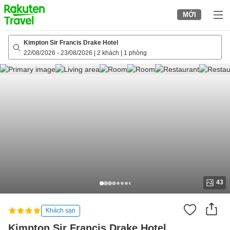
to
MỚI
top
page
Kimpton Sir Francis Drake Hotel
22/08/2026
-
23/08/2026
|
2 khách
|
1 phòng
43
Khách sạn
Kimpton Sir Francis Drake Hotel