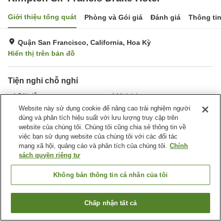
Giới thiệu tổng quát
Phòng và Gói giá
Đánh giá
Thông ti
Quận San Francisco, California, Hoa Kỳ
Hiển thị trên bản đồ
Tiện nghi chỗ nghỉ
Bãi đỗ xe
Nhà hàng
Bar
Hoàn toàn không hút thuốc
Website này sử dụng cookie để nâng cao trải nghiệm người
dùng và phân tích hiệu suất với lưu lượng truy cập trên
website của chúng tôi. Chúng tôi cũng chia sẻ thông tin về
Trang chủ
Hoa Kỳ
California
Quận San Francisco
việc bạn sử dụng website của chúng tôi với các đối tác
San Francisco
Kimpton Sir Francis Drake Hotel
mạng xã hội, quảng cáo và phân tích của chúng tôi.
Chính
sách quyền riêng tư
Không bán thông tin cá nhân của tôi
Chấp nhận tất cả
Tìm phòng trống