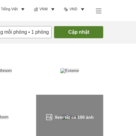
Tiếng Việt
VNM
VND
Tìm phòng trống
ng mỗi phòng
•
1
phòng
Cập nhật
Xem tất cả
100
ảnh