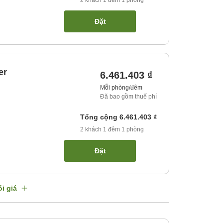
2
khách
1
đêm
1
phòng
Đặt
er
6.461.403 ₫
Mỗi phòng/đêm
Đã bao gồm thuế phí
Tổng cộng
6.461.403 ₫
2
khách
1
đêm
1
phòng
Đặt
i giá