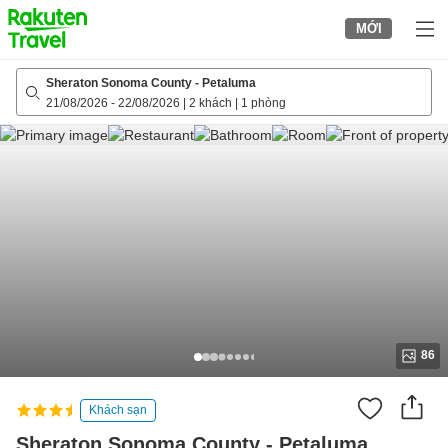
to
MỚI
top
page
Sheraton Sonoma County - Petaluma
21/08/2026
-
22/08/2026
|
2 khách
|
1 phòng
86
Khách sạn
Sheraton Sonoma County - Petaluma