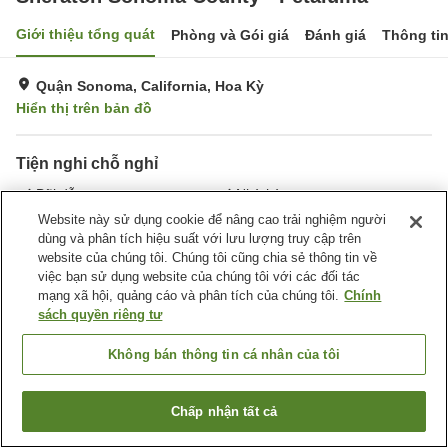
Giới thiệu tổng quát
Phòng và Gói giá
Đánh giá
Thông ti
Quận Sonoma, California, Hoa Kỳ
Hiển thị trên bản đồ
Tiện nghi chỗ nghỉ
Bãi đỗ xe
Nhà hàng
Bar
Giặt ủi
Website này sử dụng cookie để nâng cao trải nghiệm người
dùng và phân tích hiệu suất với lưu lượng truy cập trên
website của chúng tôi. Chúng tôi cũng chia sẻ thông tin về
Trang chủ
Hoa Kỳ
California
Quận Sonoma
việc bạn sử dụng website của chúng tôi với các đối tác
Sheraton Sonoma County - Petaluma
mạng xã hội, quảng cáo và phân tích của chúng tôi.
Chính
sách quyền riêng tư
Không bán thông tin cá nhân của tôi
Chấp nhận tất cả
Tìm phòng trống