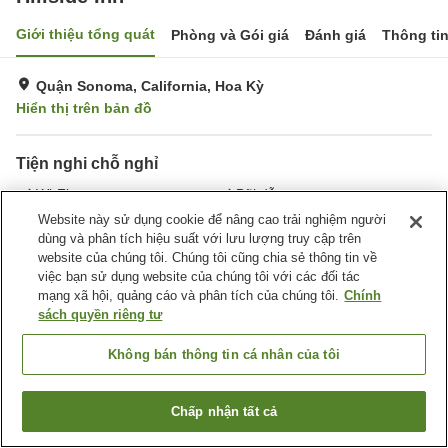
Giới thiệu tổng quát
Phòng và Gói giá
Đánh giá
Thông ti
Quận Sonoma, California, Hoa Kỳ
Hiển thị trên bản đồ
Tiện nghi chỗ nghỉ
Wi-Fi
Bãi đỗ xe
Phòng tập gym
Hồ bơi
Website này sử dụng cookie để nâng cao trải nghiệm người
dùng và phân tích hiệu suất với lưu lượng truy cập trên
website của chúng tôi. Chúng tôi cũng chia sẻ thông tin về
Trang chủ
Hoa Kỳ
California
Quận Sonoma
Hillside Inn
việc bạn sử dụng website của chúng tôi với các đối tác
mạng xã hội, quảng cáo và phân tích của chúng tôi.
Chính
sách quyền riêng tư
Không bán thông tin cá nhân của tôi
Chấp nhận tất cả
Tìm phòng trống