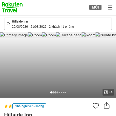
to
MỚI
top
page
Hillside Inn
20/08/2026
-
21/08/2026
|
2 khách
|
1 phòng
15
Nhà nghỉ ven đường
Hillside Inn