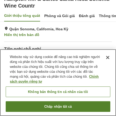
Wine Countr
Giới thiệu tổng quát
Phòng và Gói giá
Đánh giá
Thông ti
Quận Sonoma, California, Hoa Kỳ
Hiển thị trên bản đồ
Tiện nghi chỗ nghỉ
Bãi đỗ xe
Website này sử dụng cookie để nâng cao trải nghiệm người
Phòng tập gym
dùng và phân tích hiệu suất với lưu lượng truy cập trên
Hồ bơi
Hoàn toàn không hút thuốc
website của chúng tôi. Chúng tôi cũng chia sẻ thông tin về
việc bạn sử dụng website của chúng tôi với các đối tác
Trang chủ
Hoa Kỳ
California
Quận Sonoma
mạng xã hội, quảng cáo và phân tích của chúng tôi.
Chính
Hampton Inn & Suites Santa Rosa Sonoma Wine Countr
sách quyền riêng tư
Không bán thông tin cá nhân của tôi
Chấp nhận tất cả
Tìm phòng trống