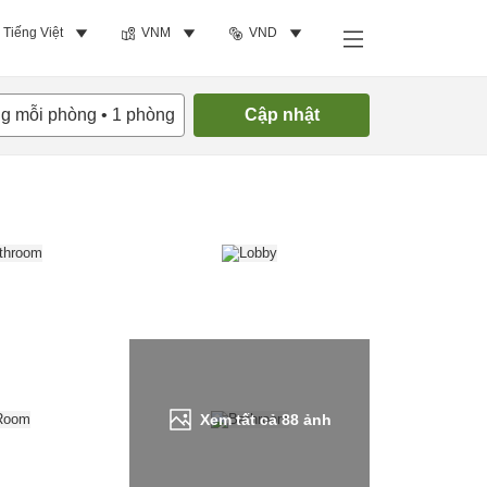
Tiếng Việt
VNM
VND
Tìm phòng trống
ng mỗi phòng
•
1
phòng
Cập nhật
Xem tất cả
88
ảnh