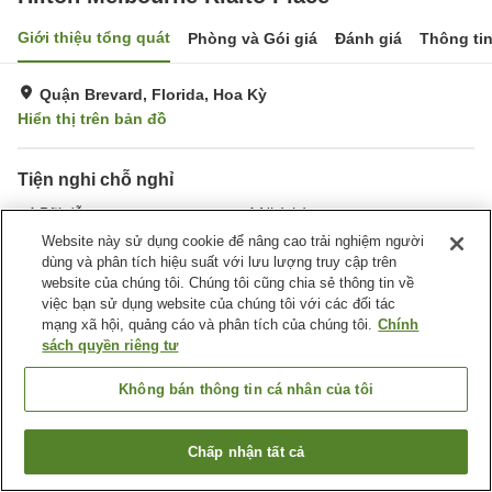
Giới thiệu tổng quát
Phòng và Gói giá
Đánh giá
Thông ti
Quận Brevard, Florida, Hoa Kỳ
Hiển thị trên bản đồ
Tiện nghi chỗ nghỉ
Bãi đỗ xe
Nhà hàng
Bar
Giặt ủi
Website này sử dụng cookie để nâng cao trải nghiệm người
dùng và phân tích hiệu suất với lưu lượng truy cập trên
website của chúng tôi. Chúng tôi cũng chia sẻ thông tin về
Trang chủ
Hoa Kỳ
Florida
Quận Brevard
việc bạn sử dụng website của chúng tôi với các đối tác
Hilton Melbourne Rialto Place
mạng xã hội, quảng cáo và phân tích của chúng tôi.
Chính
sách quyền riêng tư
Không bán thông tin cá nhân của tôi
Chấp nhận tất cả
Tìm phòng trống