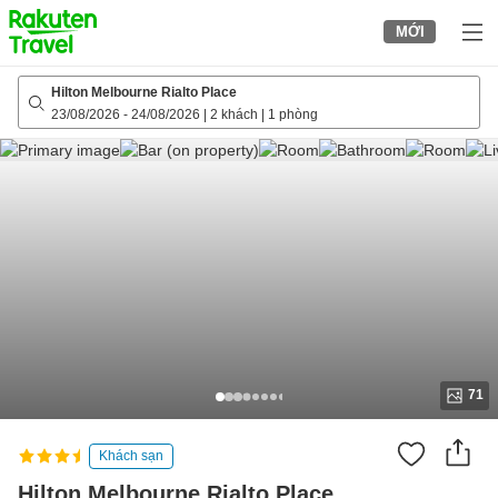
to
MỚI
top
page
Hilton Melbourne Rialto Place
23/08/2026
-
24/08/2026
|
2 khách
|
1 phòng
71
Khách sạn
Hilton Melbourne Rialto Place