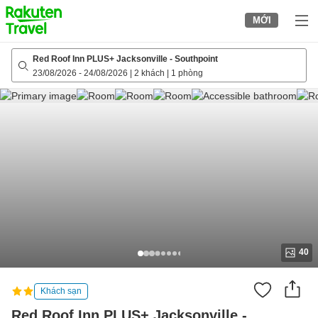
to
MỚI
top
page
Red Roof Inn PLUS+ Jacksonville - Southpoint
23/08/2026
-
24/08/2026
|
2 khách
|
1 phòng
40
Khách sạn
Red Roof Inn PLUS+ Jacksonville -