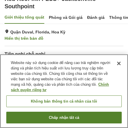
Southpoint
Giới thiệu tổng quát
Phòng và Gói giá
Đánh giá
Thông ti
Quận Duval, Florida, Hoa Kỳ
Hiển thị trên bản đồ
Tiện nghi chỗ nghỉ
Bãi đỗ xe
Website này sử dụng cookie để nâng cao trải nghiệm người
Hoàn toàn không hút thuốc
dùng và phân tích hiệu suất với lưu lượng truy cập trên
Giặt ủi
Hồ bơi ngoài trời
website của chúng tôi. Chúng tôi cũng chia sẻ thông tin về
việc bạn sử dụng website của chúng tôi với các đối tác
Trang chủ
Hoa Kỳ
Florida
Quận Duval
mạng xã hội, quảng cáo và phân tích của chúng tôi.
Chính
Red Roof Inn PLUS+ Jacksonville - Southpoint
sách quyền riêng tư
Không bán thông tin cá nhân của tôi
Chấp nhận tất cả
Tìm phòng trống