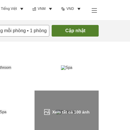
Tiếng Việt
VNM
VND
Tìm phòng trống
ng mỗi phòng
•
1
phòng
Cập nhật
Xem tất cả
100
ảnh