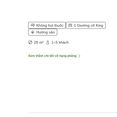
Không hút thuốc
1 Giường cỡ King
Hướng sân
28 m²
1–5 khách
Xem thêm chi tiết về hạng phòng