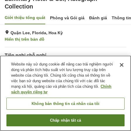
Collection
Giới thiệu tổng quát
Phòng và Gói giá
Đánh giá
Thông ti
Quận Lee, Florida, Hoa Kỳ
Hiển thị trên bản đồ
Tiện nghi chỗ nghỉ
Wi-Fi
Website này sử dụng cookie để nâng cao trải nghiệm người
Hồ bơi
dùng và phân tích hiệu suất với lưu lượng truy cập trên
Bar
website của chúng tôi. Chúng tôi cũng chia sẻ thông tin về
việc bạn sử dụng website của chúng tôi với các đối tác
Trang chủ
Hoa Kỳ
Florida
Quận Lee
mạng xã hội, quảng cáo và phân tích của chúng tôi.
Chính
Luminary Hotel & Co., Autograph Collection
sách quyền riêng tư
Không bán thông tin cá nhân của tôi
Chấp nhận tất cả
Tìm phòng trống