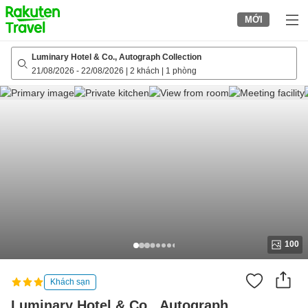
to
MỚI
top
page
Luminary Hotel & Co., Autograph Collection
21/08/2026
-
22/08/2026
|
2 khách
|
1 phòng
100
Khách sạn
Luminary Hotel & Co., Autograph