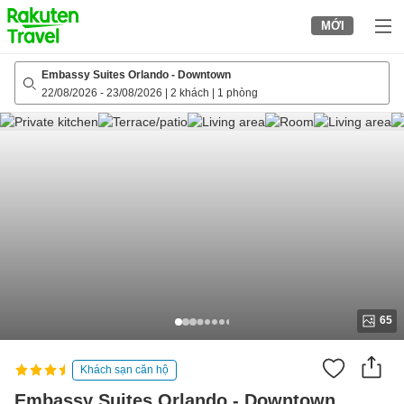
to
MỚI
top
page
Embassy Suites Orlando - Downtown
22/08/2026
-
23/08/2026
|
2 khách
|
1 phòng
65
Khách sạn căn hộ
Embassy Suites Orlando - Downtown