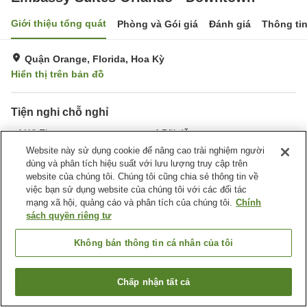
Giới thiệu tổng quát
Phòng và Gói giá
Đánh giá
Thông ti
Quận Orange, Florida, Hoa Kỳ
Hiển thị trên bản đồ
Tiện nghi chỗ nghỉ
Wi-Fi
Bãi đỗ xe
Phòng tập gym
Hồ bơi
Website này sử dụng cookie để nâng cao trải nghiệm người
dùng và phân tích hiệu suất với lưu lượng truy cập trên
website của chúng tôi. Chúng tôi cũng chia sẻ thông tin về
Trang chủ
Hoa Kỳ
Florida
Quận Orange
Orlando
việc bạn sử dụng website của chúng tôi với các đối tác
Embassy Suites Orlando - Downtown
mạng xã hội, quảng cáo và phân tích của chúng tôi.
Chính
sách quyền riêng tư
Không bán thông tin cá nhân của tôi
Chấp nhận tất cả
Tìm phòng trống