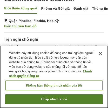
Giới thiệu tổng quát
Phòng và Gói giá
Đánh giá
Thông ti
Quận Pinellas, Florida, Hoa Kỳ
Hiển thị trên bản đồ
Tiện nghi chỗ nghỉ
Bãi đỗ xe
Hoàn toàn không hút thuốc
Giặt ủi
Tiện nghi văn phòng
Website này sử dụng cookie để nâng cao trải nghiệm người
dùng và phân tích hiệu suất với lưu lượng truy cập trên
website của chúng tôi. Chúng tôi cũng chia sẻ thông tin về
Trang chủ
Hoa Kỳ
Florida
Quận Pinellas
việc bạn sử dụng website của chúng tôi với các đối tác
Candlewood Suites Clearwater
mạng xã hội, quảng cáo và phân tích của chúng tôi.
Chính
sách quyền riêng tư
Không bán thông tin cá nhân của tôi
Chấp nhận tất cả
Tìm phòng trống