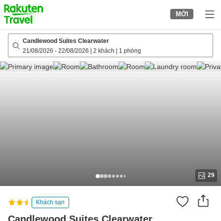
to
MỚI
top
page
Candlewood Suites Clearwater
21/08/2026
-
22/08/2026
|
2 khách
|
1 phòng
29
Khách sạn
Candlewood Suites Clearwater