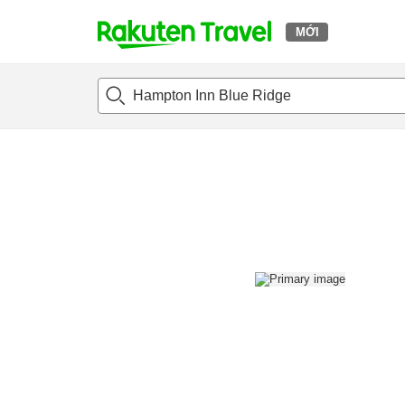
MỚI
t
Giới thiệu tổng quát
Phòng và Gói giá
Đánh giá
Tiệ
o
p
P
a
g
e
_
s
e
a
r
c
h