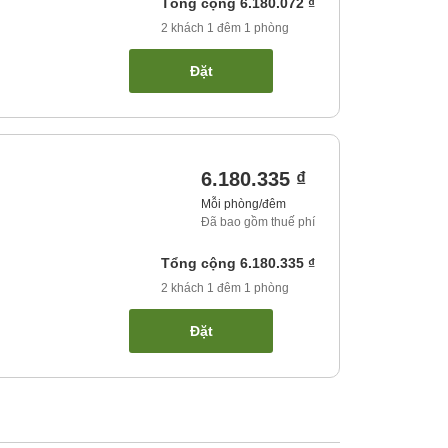
Tổng cộng
6.180.072 ₫
2
khách
1
đêm
1
phòng
Đặt
6.180.335 ₫
Mỗi phòng/đêm
Đã bao gồm thuế phí
Tổng cộng
6.180.335 ₫
2
khách
1
đêm
1
phòng
Đặt