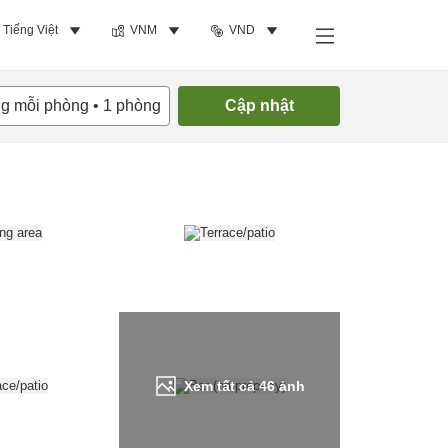
Tiếng Việt
VNM
VND
Tìm phòng trống
ng mỗi phòng
•
1
phòng
Cập nhật
Xem tất cả
46
ảnh