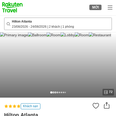
to
MỚI
top
page
Hilton Atlanta
23/08/2026
-
24/08/2026
|
2 khách
|
1 phòng
72
Khách sạn
Hilton Atlanta