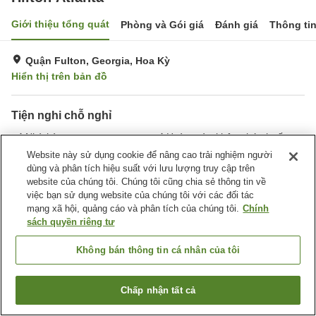
Giới thiệu tổng quát
Phòng và Gói giá
Đánh giá
Thông ti
Quận Fulton, Georgia, Hoa Kỳ
Hiển thị trên bản đồ
Tiện nghi chỗ nghỉ
Nhà hàng
Hoàn toàn không hút thuốc
Nhà thi đấu
Hồ bơi ngoài trời
Website này sử dụng cookie để nâng cao trải nghiệm người
dùng và phân tích hiệu suất với lưu lượng truy cập trên
website của chúng tôi. Chúng tôi cũng chia sẻ thông tin về
Trang chủ
Hoa Kỳ
Georgia
Quận Fulton
Hilton Atlanta
việc bạn sử dụng website của chúng tôi với các đối tác
mạng xã hội, quảng cáo và phân tích của chúng tôi.
Chính
sách quyền riêng tư
Không bán thông tin cá nhân của tôi
Chấp nhận tất cả
Tìm phòng trống